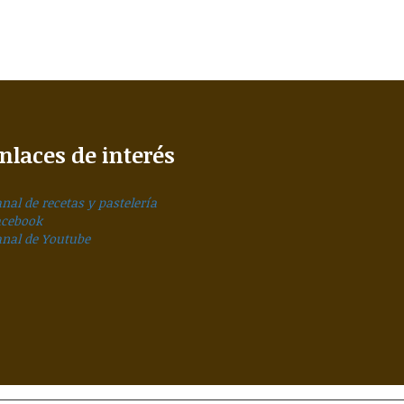
nlaces de interés
nal de recetas y pastelería
acebook
anal de Youtube