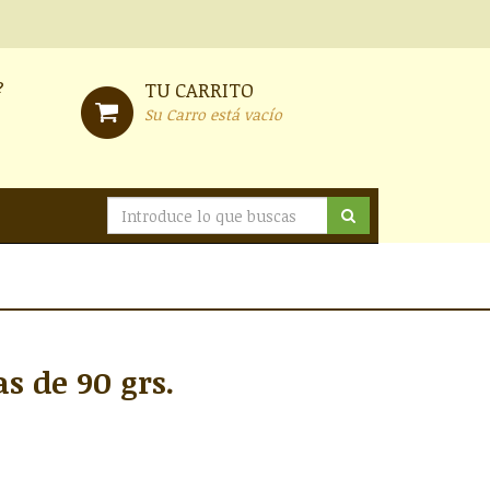
?
TU CARRITO
Su Carro está vacío
as de 90 grs.