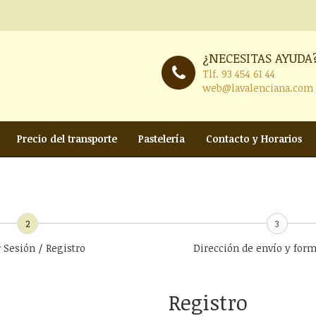
¿NECESITAS AYUDA
Tlf.
93 454 61 44
web@lavalenciana.com
Precio del transporte
Pastelería
Contacto y Horarios
2
3
r Sesión / Registro
Dirección de envío y for
Registro