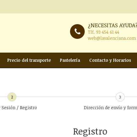
¿NECESITAS AYUDA
Tlf.
93 454 61 44
web@lavalenciana.com
Precio del transporte
Pastelería
Contacto y Horarios
2
3
r Sesión / Registro
Dirección de envío y for
Registro