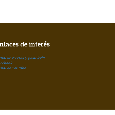
nlaces de interés
nal de recetas y pastelería
acebook
anal de Youtube