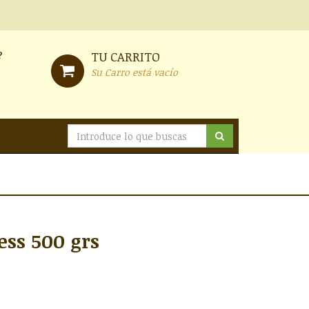
?
TU CARRITO
Su Carro está vacío
ess 500 grs