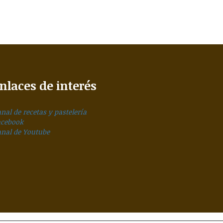
nlaces de interés
nal de recetas y pastelería
acebook
anal de Youtube