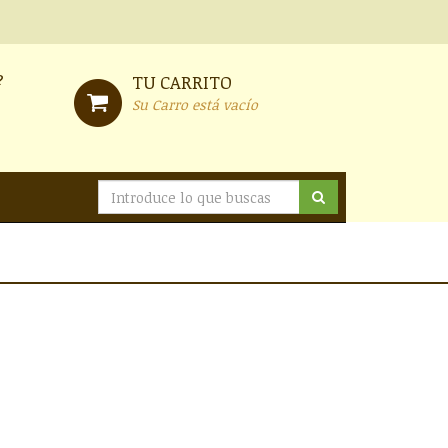
?
TU CARRITO
Su Carro está vacío