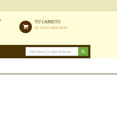
?
TU CARRITO
Su Carro está vacío