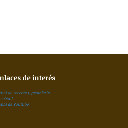
nlaces de interés
nal de recetas y pastelería
acebook
anal de Youtube