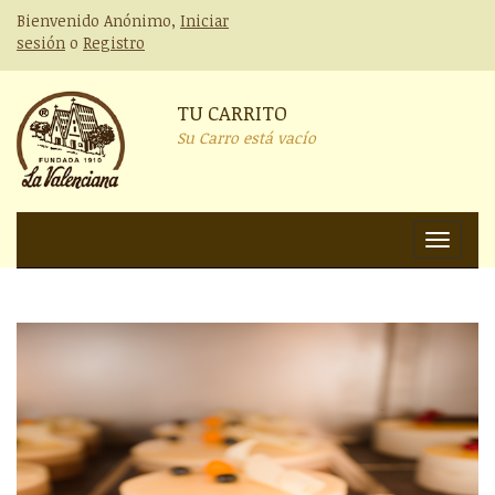
Bienvenido Anónimo,
Iniciar
sesión
o
Registro
TU CARRITO
Su Carro está vacío
Nav